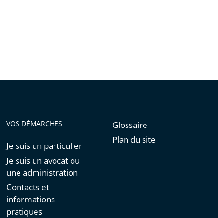
de
l'article
pour
arriver
avant
VOS DÉMARCHES
Glossaire
Plan du site
Je suis un particulier
Je suis un avocat ou
une administration
Contacts et
informations
pratiques