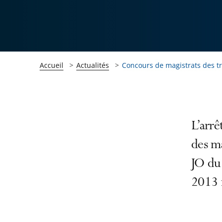
Accueil
Actualités
Concours de magistrats des tr
Passer
Passer
L’arrê
la
la
des ma
navigation
navigation
JO du 
de
de
l'article
l'article
2013 
pour
pour
arriver
arriver
après
avant