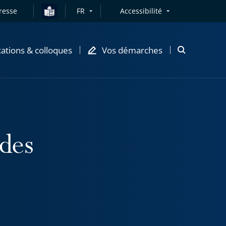
resse
FR
Accessibilité
cations & colloques
Vos démarches
Ouvrir
la
modale
de
recherche
des