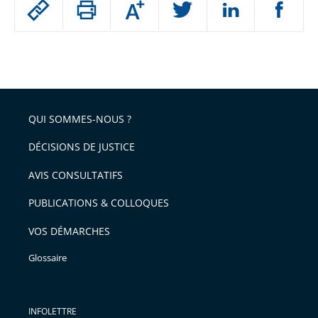
Augmenter
le
ou
réduire
partage
Passer
la
taille
de
le
de
la
l'article
partage
police
pour
de
arriver
QUI SOMMES-NOUS ?
l'article
après
pour
DÉCISIONS DE JUSTICE
arriver
AVIS CONSULTATIFS
avant
PUBLICATIONS & COLLOQUES
VOS DÉMARCHES
Glossaire
INFOLETTRE