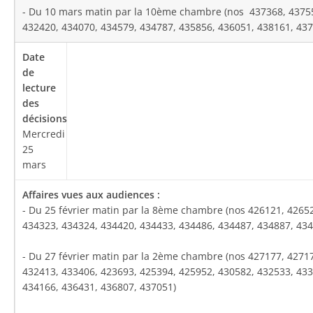
- Du 10 mars matin par la 10ème chambre (nos 437368, 43755
432420, 434070, 434579, 434787, 435856, 436051, 438161, 437
Mercredi
25
mars
- Du 25 février matin par la 8ème chambre (nos 426121, 4265
434323, 434324, 434420, 434433, 434486, 434487, 434887, 434
- Du 27 février matin par la 2
ème
chambre (nos 427177, 42717
432413, 433406, 423693, 425394, 425952, 430582, 432533, 433
434166, 436431, 436807, 437051)