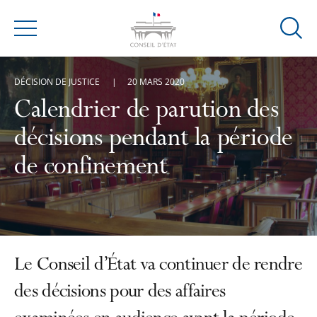
Ouvrir
Menu
la
modal
DÉCISION DE JUSTICE
20 MARS 2020
de
reche
Calendrier de parution des
décisions pendant la période
de confinement
Le Conseil d’État va continuer de rendre
des décisions pour des affaires