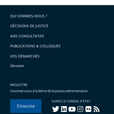
l'article
partage
police
pour
de
arriver
QUI SOMMES-NOUS ?
l'article
après
pour
DÉCISIONS DE JUSTICE
arriver
AVIS CONSULTATIFS
avant
PUBLICATIONS & COLLOQUES
VOS DÉMARCHES
Glossaire
INFOLETTRE
Inscrivez-vous à la lettre de la Justice administrative
SUIVEZ LE CONSEIL D'ETAT
S'inscrire
twitter
linkedIn
youtube
instagram
flickr
rss