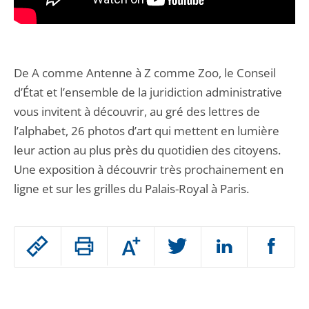
De A comme Antenne à Z comme Zoo, le Conseil
d’État et l’ensemble de la juridiction administrative
vous invitent à découvrir, au gré des lettres de
l’alphabet, 26 photos d’art qui mettent en lumière
leur action au plus près du quotidien des citoyens.
Une exposition à découvrir très prochainement en
ligne et sur les grilles du Palais-Royal à Paris.
Passer
Augmenter
le
ou
réduire
partage
Passer
la
taille
de
le
de
la