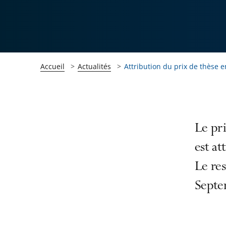
Accueil
Actualités
Attribution du prix de thèse e
Passer
Passer
Le pri
la
la
est at
navigation
navigation
Le res
de
de
l'article
l'article
Septe
pour
pour
arriver
arriver
après
avant