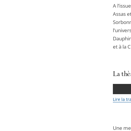
A l’issu
Assas et
Sorbonne
l’unive
Dauphine
et à la 
La thè
Lire la t
Une men