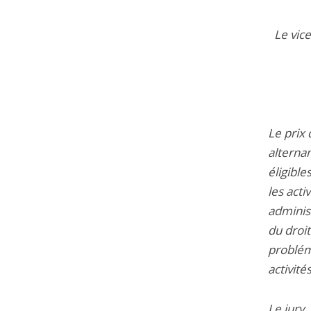
Le vic
Le prix 
alternan
éligible
les acti
administ
du droit
problém
activité
Le jury,