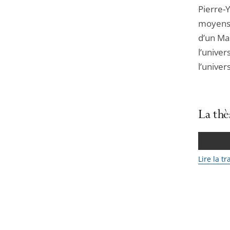
Pierre-Y
moyens 
d’un Mas
l’univer
l’univer
La thè
Lire la t