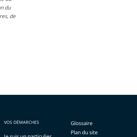
on du
res, de
VOS DÉMARCHES
Glossaire
Plan du site
Je suis un particulier