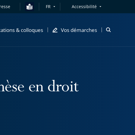
resse
FR
Accessibilité
cations & colloques
Vos démarches
Ouvrir
la
modale
de
recherche
hèse en droit