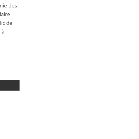
omie des
laire
lic de
 à