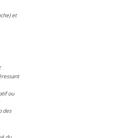
che) et
t
téressant
atif ou
p des
sé du