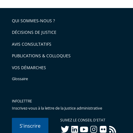
l'article
partage
police
pour
de
arriver
QUI SOMMES-NOUS ?
l'article
après
pour
DÉCISIONS DE JUSTICE
arriver
AVIS CONSULTATIFS
avant
PUBLICATIONS & COLLOQUES
VOS DÉMARCHES
Glossaire
INFOLETTRE
Inscrivez-vous à la lettre de la Justice administrative
SUIVEZ LE CONSEIL D'ETAT
S'inscrire
twitter
linkedIn
youtube
instagram
flickr
rss