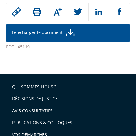
Passer
Augmenter
le
ou
réduire
partage
la
taille
de
Télécharger le document
de
la
l'article
police
PDF - 451 Ko
pour
Passer
arriver
le
après
partage
de
QUI SOMMES-NOUS ?
l'article
pour
DÉCISIONS DE JUSTICE
arriver
AVIS CONSULTATIFS
avant
PUBLICATIONS & COLLOQUES
VOS DÉMARCHES