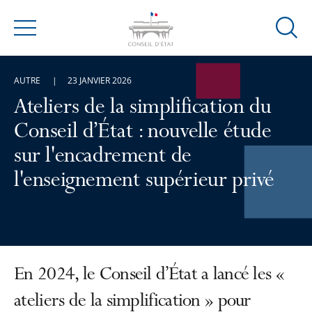
Ouvrir
Menu
la
modal
AUTRE
23 JANVIER 2026
de
reche
Ateliers de la simplification du
Conseil d’État : nouvelle étude
sur l'encadrement de
l'enseignement supérieur privé
En 2024, le Conseil d’État a lancé les «
ateliers de la simplification » pour