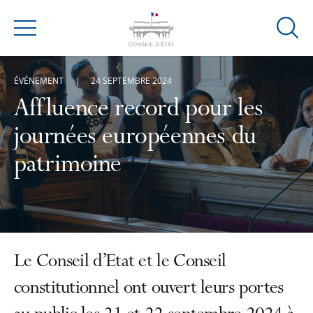
Ouvrir
Menu
la
modal
ÉVÉNEMENT
24 SEPTEMBRE 2024
de
reche
Affluence record pour les
journées européennes du
patrimoine
Le Conseil d’Etat et le Conseil
constitutionnel ont ouvert leurs portes