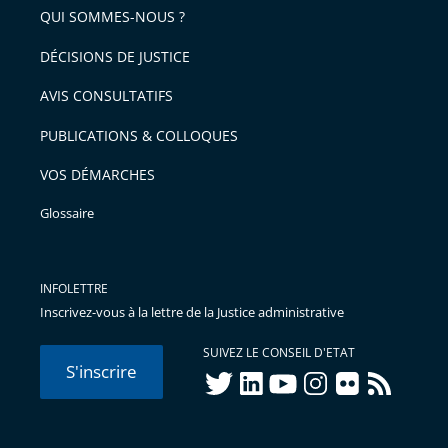
arriver
QUI SOMMES-NOUS ?
l'article
après
pour
DÉCISIONS DE JUSTICE
arriver
AVIS CONSULTATIFS
avant
PUBLICATIONS & COLLOQUES
VOS DÉMARCHES
Glossaire
INFOLETTRE
Inscrivez-vous à la lettre de la Justice administrative
SUIVEZ LE CONSEIL D'ETAT
S'inscrire
twitter
linkedIn
youtube
instagram
flickr
rss