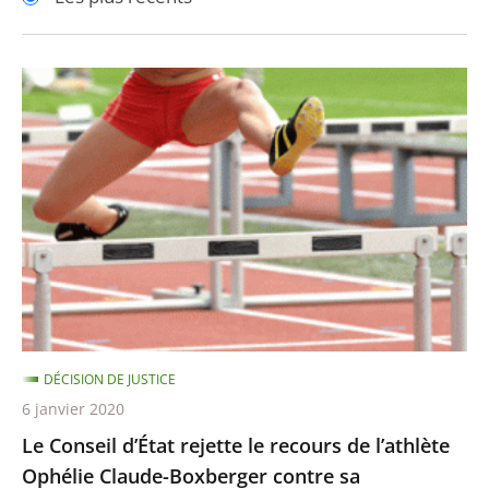
pour
pour
arriver
arriver
après
avant
Le
Conseil
d’État
rejette
le
recours
de
l’athlète
Ophélie
Claude-
DÉCISION DE JUSTICE
Boxberger
6 janvier 2020
contre
Le Conseil d’État rejette le recours de l’athlète
sa
Ophélie Claude-Boxberger contre sa
suspension