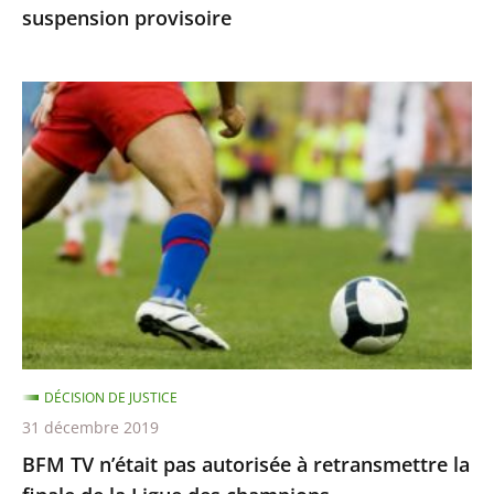
suspension provisoire
provisoire
BFM
TV
n’était
pas
autorisée
à
retransmettre
la
finale
de
DÉCISION DE JUSTICE
la
31 décembre 2019
Ligue
BFM TV n’était pas autorisée à retransmettre la
des