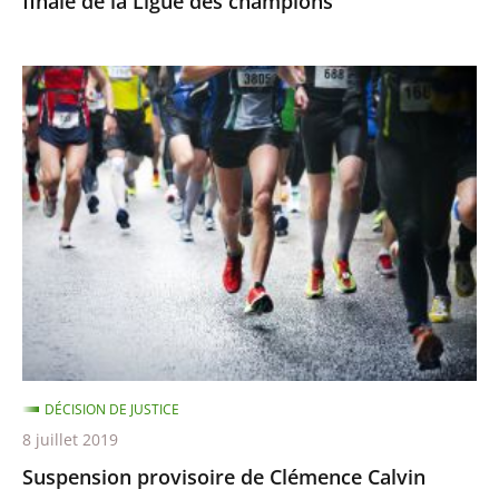
finale de la Ligue des champions
champions
Suspension
provisoire
de
Clémence
Calvin
DÉCISION DE JUSTICE
8 juillet 2019
Suspension provisoire de Clémence Calvin