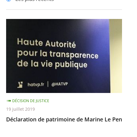
pour
pour
arriver
arriver
après
avant
Déclaration
de
patrimoine
de
Marine
Le
Pen
DÉCISION DE JUSTICE
19 juillet 2019
Déclaration de patrimoine de Marine Le Pen