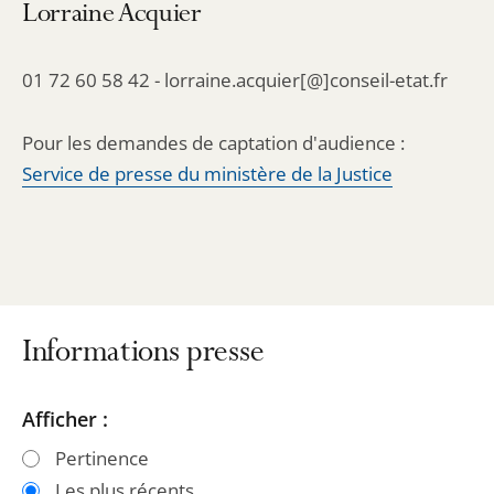
Lorraine Acquier
01 72 60 58 42 - lorraine.acquier[@]conseil-etat.fr
Pour les demandes de captation d'audience :
Service de presse du ministère de la Justice
Informations presse
Passer
Passer
Afficher :
les
les
Pertinence
filtres
filtres
Les plus récents