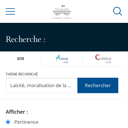
Ouvrir
Menu
la
modal
de
Recherche :
reche
ARIANEWEB
CONSILIA
SITE
THÈME RECHERCHÉ
Rechercher
Passer
Passer
Afficher :
les
les
Pertinence
filtres
filtres