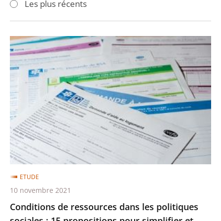
Les plus récents
pour
pour
arriver
arriver
après
avant
Conditions
de
ressources
dans
les
politiques
sociales
:
15
propositions
ETUDE
pour
10 novembre 2021
simplifier
Conditions de ressources dans les politiques
et
sociales : 15 propositions pour simplifier et