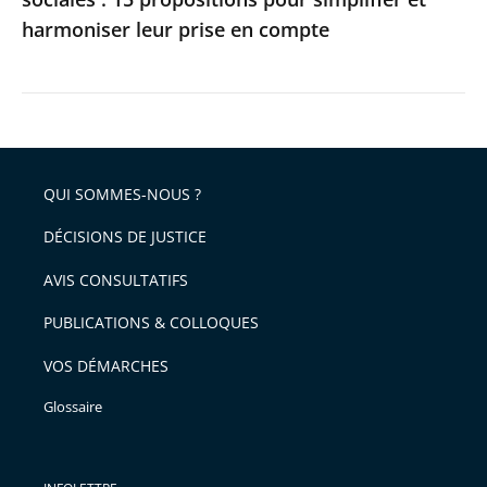
harmoniser
harmoniser leur prise en compte
leur
prise
en
compte
QUI SOMMES-NOUS ?
DÉCISIONS DE JUSTICE
AVIS CONSULTATIFS
PUBLICATIONS & COLLOQUES
VOS DÉMARCHES
Glossaire