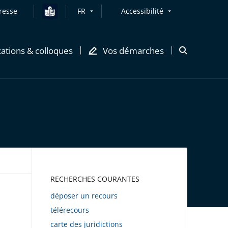
resse
FR
Accessibilité
cations & colloques
Vos démarches
Ouvrir
la
modale
de
recherche
AWEB
RECHERCHES COURANTES
déposer un recours
télérecours
carte des juridictions