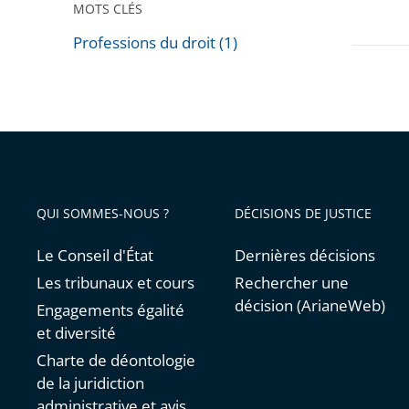
MOTS CLÉS
administ
«
Professions du droit (1)
Passer
Le
les
juge
filtres
administ
pour
face
arriver
aux
avant
nouvea
QUI SOMMES-NOUS ?
DÉCISIONS DE JUSTICE
enjeux
du
Le Conseil d'État
Dernières décisions
numéri
Les tribunaux et cours
Rechercher une
»
décision (ArianeWeb)
Engagements égalité
et diversité
Charte de déontologie
de la juridiction
administrative et avis