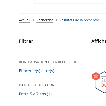
Accueil
Recherche
Résultats de la recherche
Filtrer
Affiche
Passer
les
filtres
pour
RÉINITIALISATION DE LA RECHERCHE
9e
arriver
édition
Effacer le(s) filtre(s)
après
des
États
DATE DE PUBLICATION
généra
Entre 5 à 7 ans (1)
du
droit