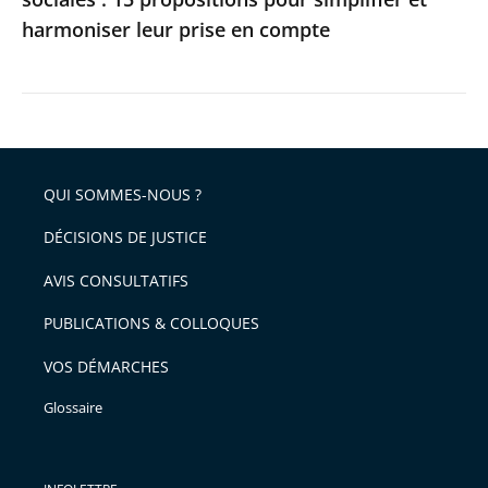
harmoniser
harmoniser leur prise en compte
leur
prise
en
compte
QUI SOMMES-NOUS ?
DÉCISIONS DE JUSTICE
AVIS CONSULTATIFS
PUBLICATIONS & COLLOQUES
VOS DÉMARCHES
Glossaire