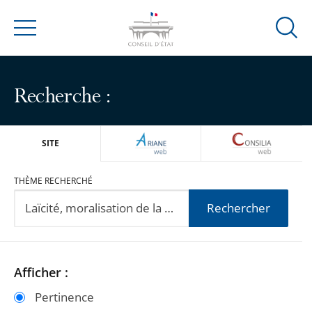
Ouvrir
Menu
la
modal
de
Recherche :
reche
ARIANEWEB
CONSILIA
SITE
THÈME RECHERCHÉ
Rechercher
Passer
Passer
Afficher :
les
les
Pertinence
filtres
filtres