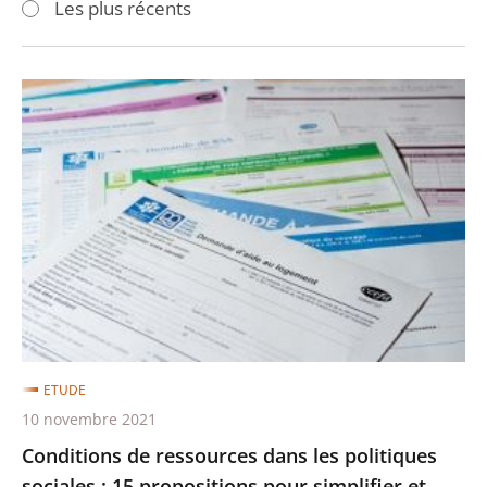
Les plus récents
pour
pour
arriver
arriver
après
avant
Conditions
de
ressources
dans
les
politiques
sociales
:
15
propositions
ETUDE
pour
10 novembre 2021
simplifier
Conditions de ressources dans les politiques
et
sociales : 15 propositions pour simplifier et