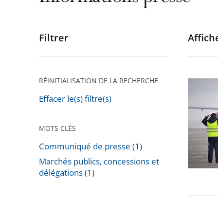
Filtrer
Affiche
Passer
les
filtres
pour
RÉINITIALISATION DE LA RECHERCHE
Privatis
arriver
de
Effacer le(s) filtre(s)
après
l'aéropo
de
MOTS CLÉS
Toulous
Communiqué de presse (1)
Blagnac
Marchés publics, concessions et
délégations (1)
Passer
les
filtres