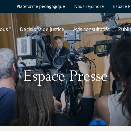
Plateforme pédagogique
Nous rejoindre
Espace P
ous ?
Décisions de justice
Avis consultatifs
Publi
Espace Presse