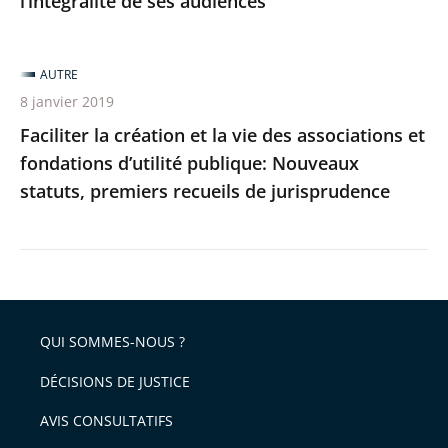
l’intégralité de ses audiences
ses
audiences
AUTRE
8 janvier 2019
Faciliter la création et la vie des associations et
fondations d’utilité publique: Nouveaux
statuts, premiers recueils de jurisprudence
QUI SOMMES-NOUS ?
DÉCISIONS DE JUSTICE
AVIS CONSULTATIFS