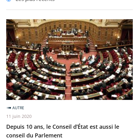
pour
pour
arriver
arriver
après
avant
Depuis
10
ans,
le
Conseil
d’État
est
aussi
le
conseil
AUTRE
du
11 juin 2020
Parlement
Depuis 10 ans, le Conseil d’État est aussi le
conseil du Parlement