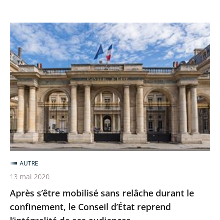
Après
s’être
mobilisé
sans
relâche
durant
le
confinement,
le
Conseil
AUTRE
d’État
13 mai 2020
reprend
Après s’être mobilisé sans relâche durant le
l’intégralité
confinement, le Conseil d’État reprend
de