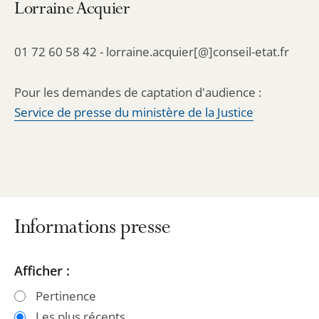
Lorraine Acquier
01 72 60 58 42 - lorraine.acquier[@]conseil-etat.fr
Pour les demandes de captation d'audience :
Service de presse du ministère de la Justice
Informations presse
Passer
Passer
Afficher :
les
les
Pertinence
filtres
filtres
Les plus récents