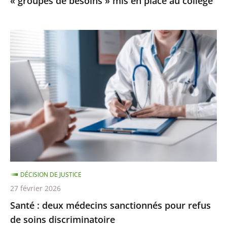
« groupes de besoins » mis en place au collège
mis
en
place
Santé
au
:
collège
deux
médecins
sanctionnés
pour
refus
de
soins
discriminatoire
DÉCISION DE JUSTICE
27 février 2026
Santé : deux médecins sanctionnés pour refus
de soins discriminatoire