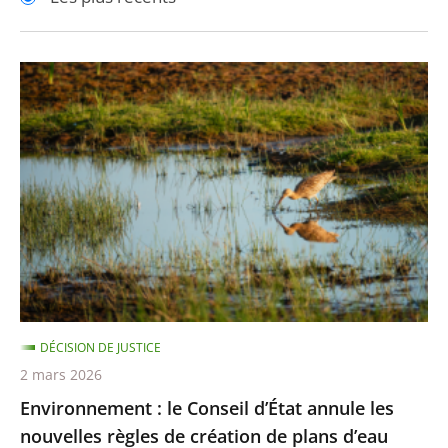
pour
pour
arriver
arriver
après
avant
Environnement
:
le
Conseil
d’État
annule
les
nouvelles
règles
de
DÉCISION DE JUSTICE
création
2 mars 2026
de
Environnement : le Conseil d’État annule les
plans
nouvelles règles de création de plans d’eau
d’eau