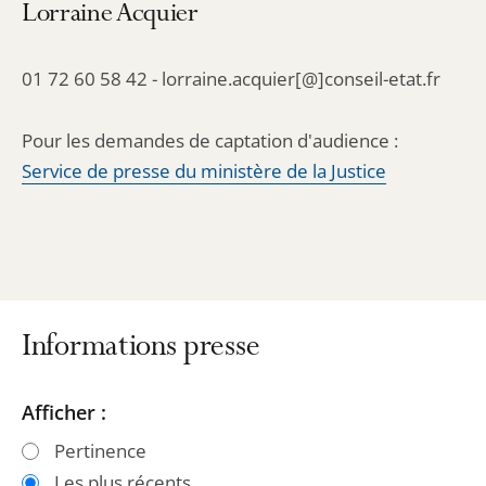
Lorraine Acquier
01 72 60 58 42 - lorraine.acquier[@]conseil-etat.fr
Pour les demandes de captation d'audience :
Service de presse du ministère de la Justice
Informations presse
Passer
Passer
Afficher :
les
les
Pertinence
filtres
filtres
Les plus récents