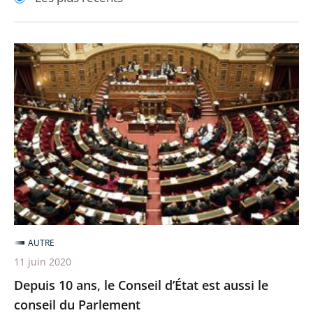
pour
pour
arriver
arriver
après
avant
Depuis
10
ans,
le
Conseil
d’État
est
aussi
le
conseil
AUTRE
du
11 juin 2020
Parlement
Depuis 10 ans, le Conseil d’État est aussi le
conseil du Parlement