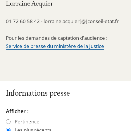
Lorraine Acquier
01 72 60 58 42 - lorraine.acquier[@]conseil-etat.fr
Pour les demandes de captation d'audience :
Service de presse du ministère de la Justice
Informations presse
Passer
Passer
Afficher :
les
les
Pertinence
filtres
filtres
Les plus récents