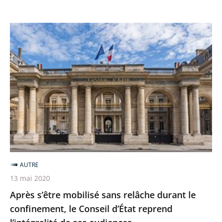
Après
s’être
mobilisé
sans
relâche
durant
le
confinement,
le
Conseil
AUTRE
d’État
13 mai 2020
reprend
Après s’être mobilisé sans relâche durant le
l’intégralité
confinement, le Conseil d’État reprend
de