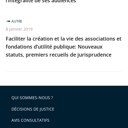
l’intégralité de ses audiences
ses
audiences
AUTRE
8 janvier 2019
Faciliter la création et la vie des associations et
fondations d’utilité publique: Nouveaux
statuts, premiers recueils de jurisprudence
QUI SOMMES-NOUS ?
DÉCISIONS DE JUSTICE
AVIS CONSULTATIFS