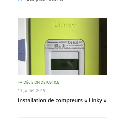
pour
pour
arriver
arriver
après
avant
Installation
de
compteurs
«
Linky
»
DÉCISION DE JUSTICE
11 juillet 2019
Installation de compteurs « Linky »