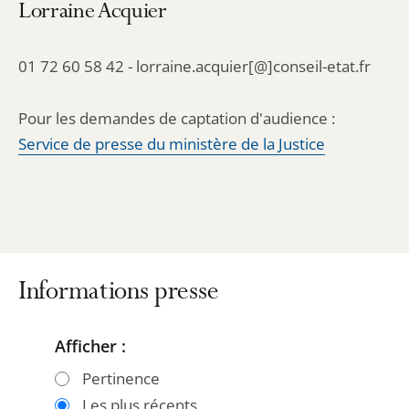
Lorraine Acquier
01 72 60 58 42 - lorraine.acquier[@]conseil-etat.fr
Pour les demandes de captation d'audience :
Service de presse du ministère de la Justice
Informations presse
Afficher :
Passer
Passer
les
les
Pertinence
filtres
filtres
Les plus récents