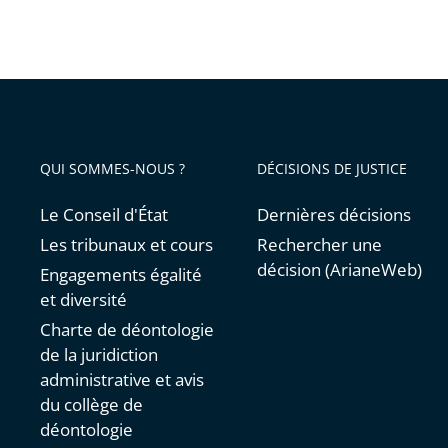
Passer
»
les
filtres
pour
arriver
avant
QUI SOMMES-NOUS ?
DÉCISIONS DE JUSTICE
Le Conseil d'État
Dernières décisions
Les tribunaux et cours
Rechercher une
décision (ArianeWeb)
Engagements égalité
et diversité
Charte de déontologie
de la juridiction
administrative et avis
du collège de
déontologie