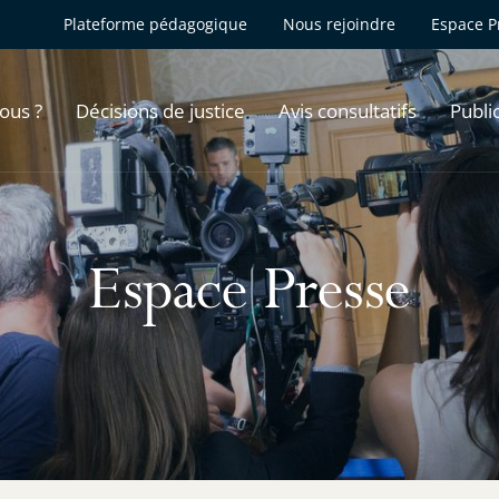
Plateforme pédagogique
Nous rejoindre
Espace P
ous ?
Décisions de justice
Avis consultatifs
Publi
Espace Presse