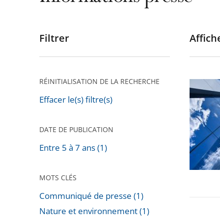
Filtrer
Affiche
Passer
les
filtres
pour
RÉINITIALISATION DE LA RECHERCHE
Appels
arriver
contre
Effacer le(s) filtre(s)
après
les
jugeme
DATE DE PUBLICATION
relatifs
Entre 5 à 7 ans (1)
à
la
MOTS CLÉS
«
Tour
Communiqué de presse (1)
Triangle
Nature et environnement (1)