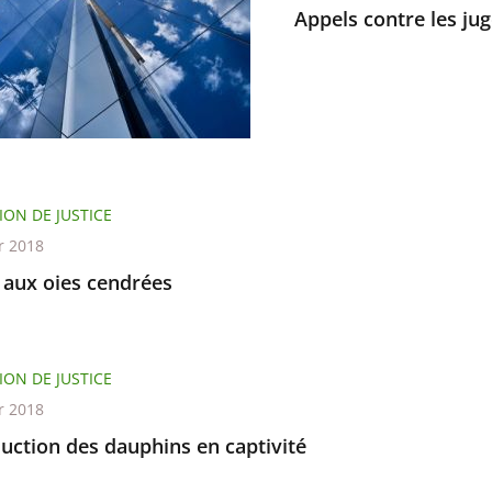
Appels contre les jug
nts
ION DE JUSTICE
r 2018
 aux oies cendrées
ION DE JUSTICE
r 2018
uction des dauphins en captivité