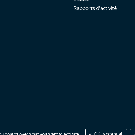
Rapports d'activité
personnelles
-
Publications administratives
-
Accessibilité : parti
ou control over what you want to activate
OK, accept all