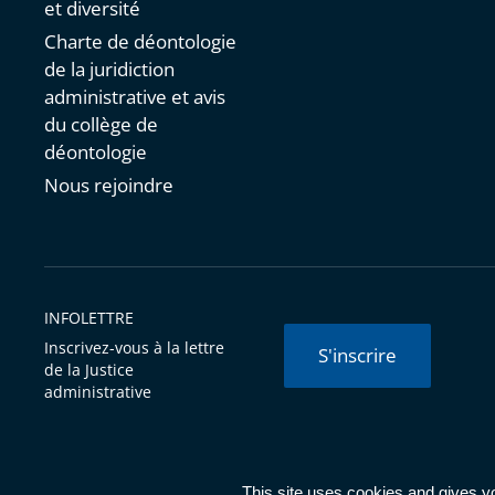
et diversité
Charte de déontologie
de la juridiction
administrative et avis
du collège de
déontologie
Nous rejoindre
INFOLETTRE
Inscrivez-vous à la lettre
S'inscrire
de la Justice
administrative
© Conseil d'État 2026 -
Mentions légales
-
Cookies
-
Données 
This site uses cookies and gives y