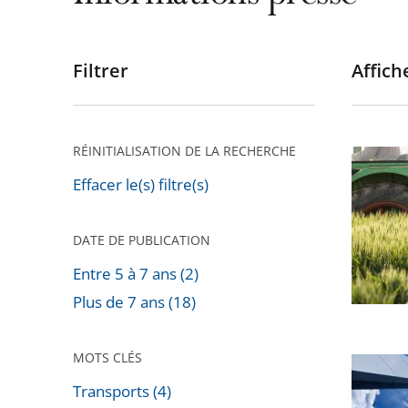
Filtrer
Affiche
Passer
les
filtres
pour
RÉINITIALISATION DE LA RECHERCHE
Régleme
arriver
de
Effacer le(s) filtre(s)
après
l'usage
des
DATE DE PUBLICATION
pesticid
Entre 5 à 7 ans (2)
Plus de 7 ans (18)
MOTS CLÉS
Appels
Transports (4)
contre