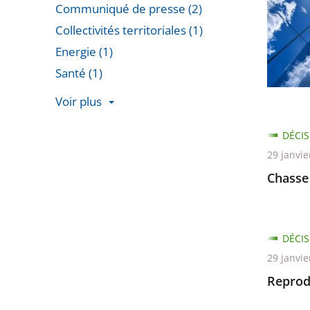
les
Communiqué de presse (2)
jugeme
Collectivités territoriales (1)
relatifs
Energie (1)
à
Santé (1)
la
Voir plus
«
Passer
Tour
DÉCIS
les
Triangle
29 janvie
filtres
»
Chasse
pour
arriver
avant
DÉCIS
29 janvie
Reprod