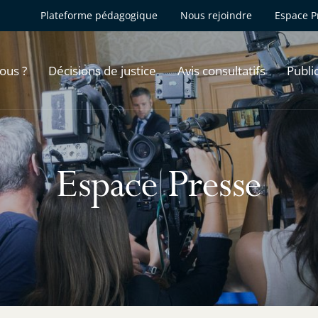
Plateforme pédagogique
Nous rejoindre
Espace P
ous ?
Décisions de justice
Avis consultatifs
Publi
Espace Presse