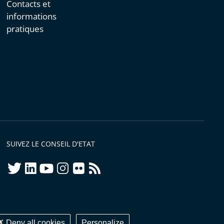
Contacts et
informations
pratiques
SUIVEZ LE CONSEIL D'ETAT
twitter
linkedIn
youtube
instagram
flickr
rss
ellement conforme
Deny all cookies
Personalize