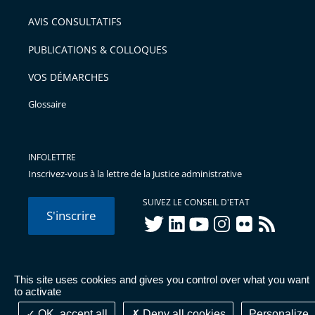
AVIS CONSULTATIFS
PUBLICATIONS & COLLOQUES
VOS DÉMARCHES
Glossaire
INFOLETTRE
Inscrivez-vous à la lettre de la Justice administrative
SUIVEZ LE CONSEIL D'ETAT
S'inscrire
twitter
linkedIn
youtube
instagram
flickr
rss
This site uses cookies and gives you control over what you want
© Conseil d'État 2026 -
Mentions légales
-
Cookies
-
Données
to activate
personnelles
-
Publications administratives
-
Accessibilité :
partiellement conforme
OK, accept all
Deny all cookies
Personalize