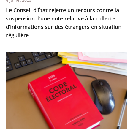
4 juillet 2025
relative
Le Conseil d’État rejette un recours contre la
à
suspension d’une note relative à la collecte
la
d’informations sur des étrangers en situation
collecte
régulière
d’informations
sur
des
Le
étrangers
Conseil
en
d’État
situation
confirme
régulière
la
démission
d’office
de
M.
Nicolas