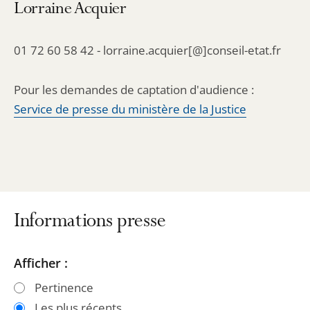
Lorraine Acquier
01 72 60 58 42 - lorraine.acquier[@]conseil-etat.fr
Pour les demandes de captation d'audience :
Service de presse du ministère de la Justice
Informations presse
Passer
Passer
Afficher :
les
les
Pertinence
filtres
filtres
Les plus récents