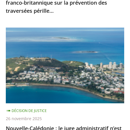
franco-britannique sur la prévention des
franco-
traversées pérille...
britannique
sur
la
Nouvelle-
prévention
Calédonie
des
:
traversées
le
pérille...
juge
administratif
n’est
pas
compétent
pour
DÉCISION DE JUSTICE
se
26 novembre 2025
prononcer
Nouvelle-Calédonie : le juge administratif n’est
sur