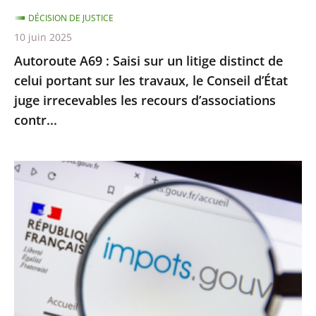
celui
DÉCISION DE JUSTICE
portant
10 juin 2025
sur
Autoroute A69 : Saisi sur un litige distinct de
les
celui portant sur les travaux, le Conseil d’État
travaux,
juge irrecevables les recours d’associations
le
contr...
Conseil
d’État
juge
Impôt
irrecevables
sur
les
le
recours
revenu
d’associations
:
contr...
le
Conseil
d’État