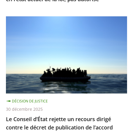
l’état
actuel
Le
de
Conseil
la
d’État
loi,
rejette
pas
un
autorisé
recours
dirigé
contre
le
décret
DÉCISION DE JUSTICE
de
30 décembre 2025
publication
Le Conseil d’État rejette un recours dirigé
de
contre le décret de publication de l’accord
l’accord