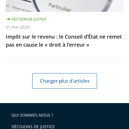
ne
remet
DÉCISION DE JUSTICE
pas
21 mai 2025
en
Impôt sur le revenu : le Conseil d’État ne remet
cause
pas en cause le « droit à l’erreur »
le
«
droit
à
l’erreur
Charger plus d'articles
»
QUI SOMMES-NOUS ?
DÉCISIONS DE JUSTICE