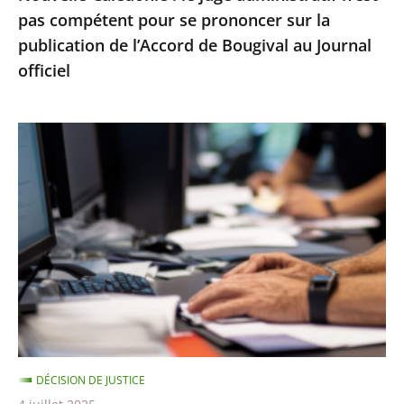
pas compétent pour se prononcer sur la
la
publication de l’Accord de Bougival au Journal
publication
officiel
de
l’Accord
de
Le
Bougival
Conseil
au
d’État
Journal
rejette
officiel
un
recours
contre
la
suspension
d’une
DÉCISION DE JUSTICE
note