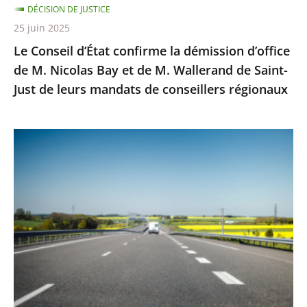
DÉCISION DE JUSTICE
Bay
25 juin 2025
et
Le Conseil d’État confirme la démission d’office
de
de M. Nicolas Bay et de M. Wallerand de Saint-
M.
Just de leurs mandats de conseillers régionaux
Wallerand
de
Saint-
Autoroute
Just
A69
de
:
leurs
Saisi
mandats
sur
de
un
conseillers
litige
régionaux
distinct
de