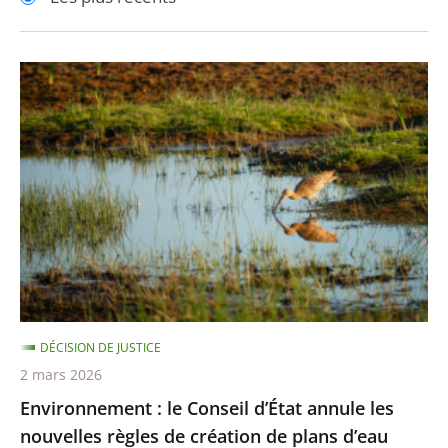
pour
pour
arriver
arriver
après
avant
Environnement
:
le
Conseil
d’État
annule
les
nouvelles
règles
de
DÉCISION DE JUSTICE
création
2 mars 2026
de
Environnement : le Conseil d’État annule les
plans
nouvelles règles de création de plans d’eau
d’eau