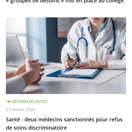
« groupes de besoins » mis en place au collège
mis
en
place
Santé
au
:
collège
deux
médecins
sanctionnés
pour
refus
de
soins
discriminatoire
DÉCISION DE JUSTICE
27 février 2026
Santé : deux médecins sanctionnés pour refus
de soins discriminatoire