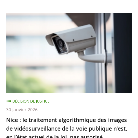
Nice
:
le
traitement
algorithmique
des
images
de
vidéosurveillance
de
DÉCISION DE JUSTICE
la
30 janvier 2026
voie
Nice : le traitement algorithmique des images
publique
de vidéosurveillance de la voie publique n’est,
n’est,
en l’état actuel de la loi, pas autorisé
en