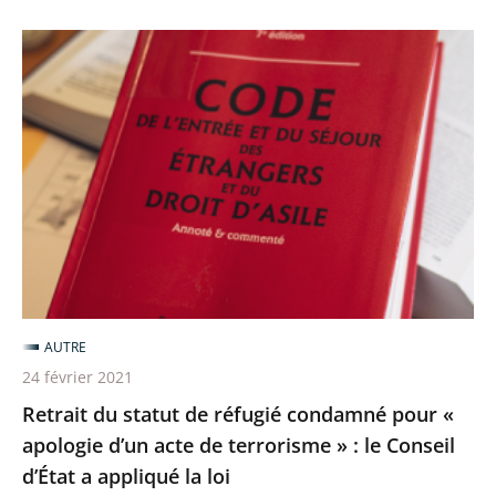
Retrait
du
statut
de
réfugié
condamné
pour
«
apologie
d’un
AUTRE
acte
24 février 2021
de
Retrait du statut de réfugié condamné pour «
terrorisme
apologie d’un acte de terrorisme » : le Conseil
»
d’État a appliqué la loi
: