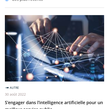
pour
pour
arriver
arriver
après
avant
S’engager
dans
l’intelligence
artificielle
pour
un
meilleur
service
public
AUTRE
30 août 2022
S’engager dans l’intelligence artificielle pour un