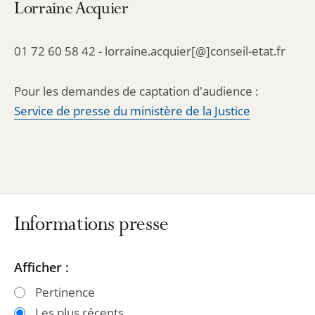
Lorraine Acquier
01 72 60 58 42 - lorraine.acquier[@]conseil-etat.fr
Pour les demandes de captation d'audience :
Service de presse du ministère de la Justice
Informations presse
Passer
Passer
Afficher :
les
les
Pertinence
filtres
filtres
Les plus récents