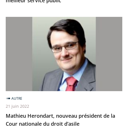
meilleur service public
Mathieu
Herondart,
nouveau
président
de
la
Cour
nationale
du
droit
AUTRE
d’asile
21 juin 2022
Mathieu Herondart, nouveau président de la
Cour nationale du droit d’asile