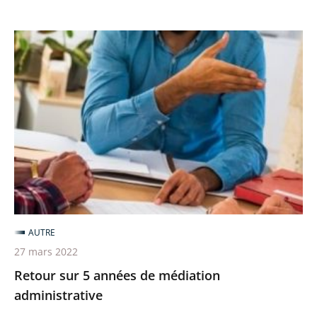
Retour
sur
5
années
de
médiation
administrative
AUTRE
27 mars 2022
Retour sur 5 années de médiation
administrative