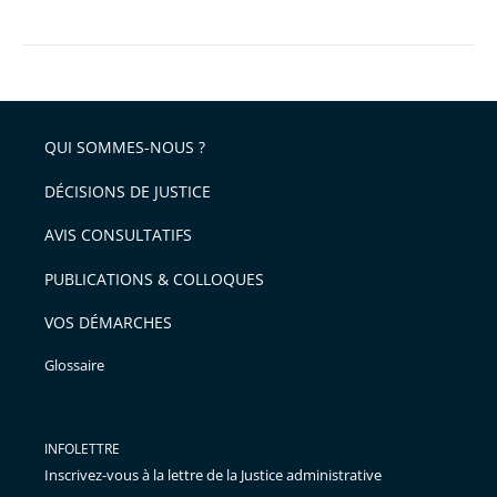
le
Conseil
d’État
a
appliqué
QUI SOMMES-NOUS ?
la
DÉCISIONS DE JUSTICE
loi
AVIS CONSULTATIFS
PUBLICATIONS & COLLOQUES
VOS DÉMARCHES
Glossaire
INFOLETTRE
Inscrivez-vous à la lettre de la Justice administrative