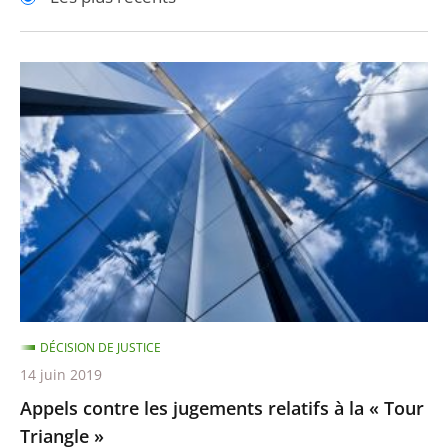
pour
pour
arriver
arriver
après
avant
Appels
contre
les
jugements
relatifs
à
la
«
Tour
Triangle
DÉCISION DE JUSTICE
»
14 juin 2019
Appels contre les jugements relatifs à la « Tour
Triangle »