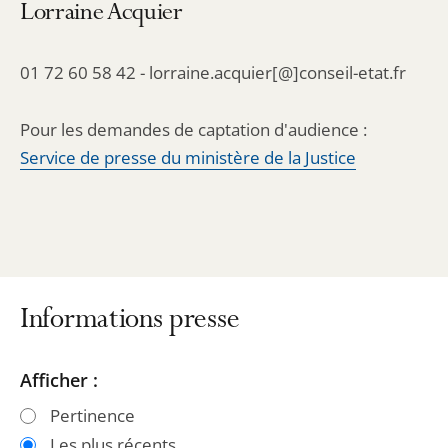
Lorraine Acquier
01 72 60 58 42 - lorraine.acquier[@]conseil-etat.fr
Pour les demandes de captation d'audience :
Service de presse du ministère de la Justice
Informations presse
Passer
Passer
Afficher :
les
les
Pertinence
filtres
filtres
Les plus récents