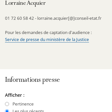
Lorraine Acquier
01 72 60 58 42 - lorraine.acquier[@]conseil-etat.fr
Pour les demandes de captation d'audience :
Service de presse du ministère de la Justice
Informations presse
Passer
Passer
Afficher :
les
les
Pertinence
filtres
filtres
Les plus récents