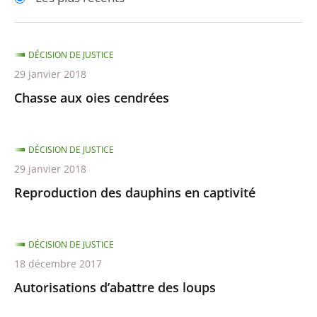
pour
pour
arriver
arriver
après
avant
DÉCISION DE JUSTICE
29 janvier 2018
Chasse aux oies cendrées
DÉCISION DE JUSTICE
29 janvier 2018
Reproduction des dauphins en captivité
DÉCISION DE JUSTICE
18 décembre 2017
Autorisations d’abattre des loups