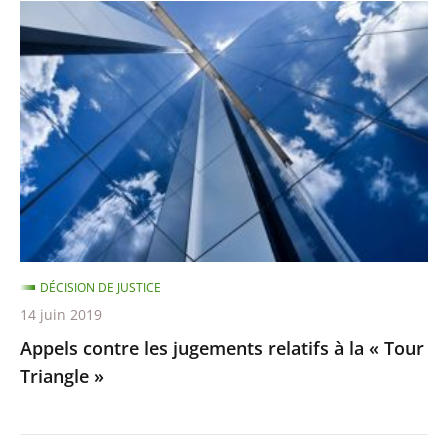
Appels
contre
les
jugements
relatifs
à
la
«
Tour
Triangle
DÉCISION DE JUSTICE
»
14 juin 2019
Appels contre les jugements relatifs à la « Tour
Triangle »