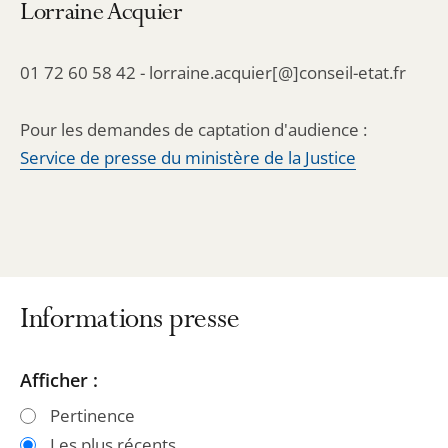
Lorraine Acquier
01 72 60 58 42 - lorraine.acquier[@]conseil-etat.fr
Pour les demandes de captation d'audience :
Service de presse du ministère de la Justice
Informations presse
Passer
Passer
Afficher :
les
les
Pertinence
filtres
filtres
Les plus récents