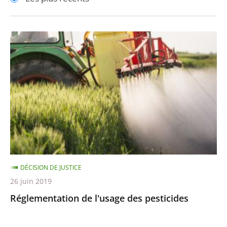
pour
pour
arriver
arriver
après
avant
Réglementation
de
l'usage
des
pesticides
DÉCISION DE JUSTICE
26 juin 2019
Réglementation de l'usage des pesticides