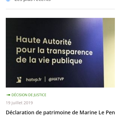
pour
pour
arriver
arriver
après
avant
Déclaration
de
patrimoine
de
Marine
Le
Pen
DÉCISION DE JUSTICE
19 juillet 2019
Déclaration de patrimoine de Marine Le Pen