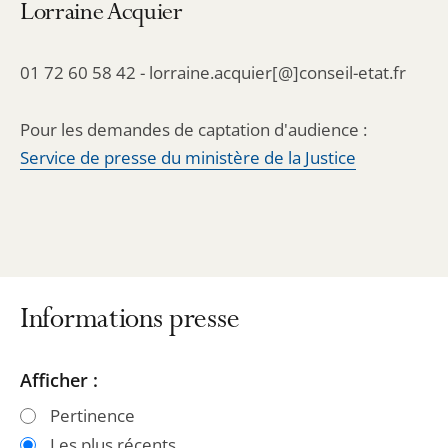
Lorraine Acquier
01 72 60 58 42 - lorraine.acquier[@]conseil-etat.fr
Pour les demandes de captation d'audience :
Service de presse du ministère de la Justice
Informations presse
Passer
Passer
Afficher :
les
les
Pertinence
filtres
filtres
Les plus récents