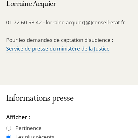
Lorraine Acquier
01 72 60 58 42 - lorraine.acquier[@]conseil-etat.fr
Pour les demandes de captation d'audience :
Service de presse du ministère de la Justice
Informations presse
Passer
Passer
Afficher :
les
les
Pertinence
filtres
filtres
Les plus récents