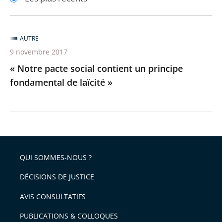
pour
pour
arriver
arriver
après
avant
AUTRE
9 novembre 2017
« Notre pacte social contient un principe
fondamental de laïcité »
QUI SOMMES-NOUS ?
DÉCISIONS DE JUSTICE
AVIS CONSULTATIFS
PUBLICATIONS & COLLOQUES