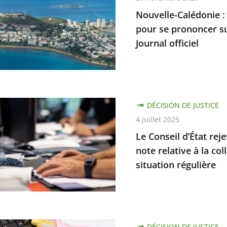
Nouvelle-Calédonie :
ion
pour se prononcer su
Journal officiel
ratif
ique
ent
DÉCISION DE JUSTICE
ion
4 juillet 2025
Le Conseil d’État rej
cer
ées
note relative à la co
situation régulière
ion
ion
DÉCISION DE JUSTICE