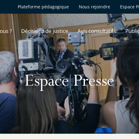
Plateforme pédagogique
Nous rejoindre
Espace P
ous ?
Décisions de justice
Avis consultatifs
Publi
Espace Presse