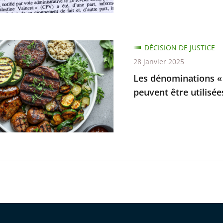
s
e
ue
ire
DÉCISION DE JUSTICE
ations
28 janvier 2025
Les dénominations « 
peuvent être utilisé
es
es
t