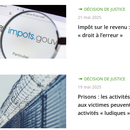
DÉCISION DE JUSTICE
21 mai 2025
Impôt sur le revenu :
s
« droit à l’erreur »
ers
ux
DÉCISION DE JUSTICE
ables
19 mai 2025
Prisons : les activit
aux victimes peuvent
ations
activités « ludiques »