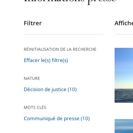
Filtrer
Affiche
Passer
les
filtres
pour
RÉINITIALISATION DE LA RECHERCHE
Le
arriver
Conseil
Effacer le(s) filtre(s)
après
d’État
rejette
NATURE
un
Décision de justice (10)
recours
dirigé
MOTS CLÉS
contre
le
Communiqué de presse (10)
Nouvell
Passer
décret
Calédon