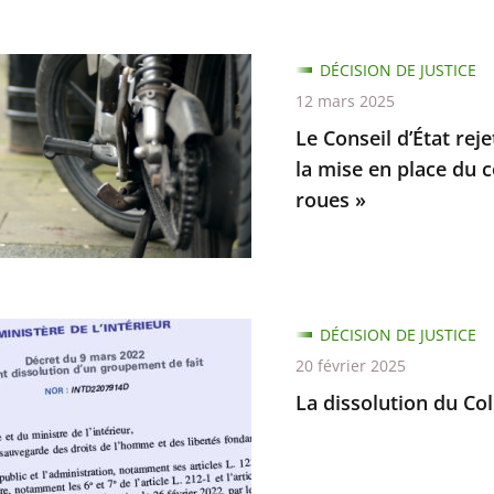
DÉCISION DE JUSTICE
12 mars 2025
Le Conseil d’État reje
la mise en place du 
roues »
s
t
ent
es,
DÉCISION DE JUSTICE
t
ion
20 février 2025
La dissolution du Col
ne