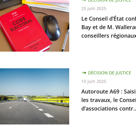
l
25 juin 2025
Le Conseil d’État con
e
Bay et de M. Wallera
conseillers régionau
on
mations
te
DÉCISION DE JUSTICE
rs
10 juin 2025
Autoroute A69 : Saisi 
n
les travaux, le Conse
re
d’associations contr..
nd