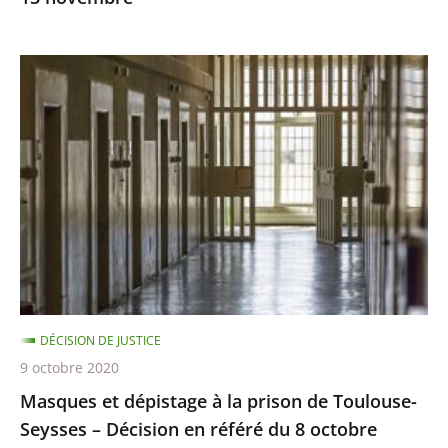
Masques
et
dépistage
à
la
prison
de
Toulouse-
Seysses
–
DÉCISION DE JUSTICE
Décision
9 octobre 2020
en
Masques et dépistage à la prison de Toulouse-
référé
Seysses – Décision en référé du 8 octobre
du