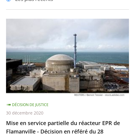
pour
pour
arriver
arriver
après
avant
Mise
en
service
partielle
du
réacteur
EPR
de
Flamanville
-
DÉCISION DE JUSTICE
Décision
30 décembre 2020
en
Mise en service partielle du réacteur EPR de
référé
Flamanville - Décision en référé du 28
du