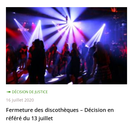
Fermeture
des
discothèques
–
Décision
en
référé
du
13
juillet
DÉCISION DE JUSTICE
16 juillet 2020
Fermeture des discothèques – Décision en
référé du 13 juillet