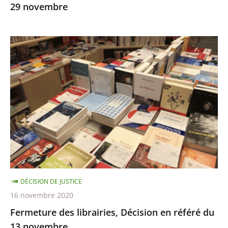
29 novembre
29
novembre
Fermeture
des
librairies,
Décision
en
référé
du
13
novembre
DÉCISION DE JUSTICE
16 novembre 2020
Fermeture des librairies, Décision en référé du
13 novembre