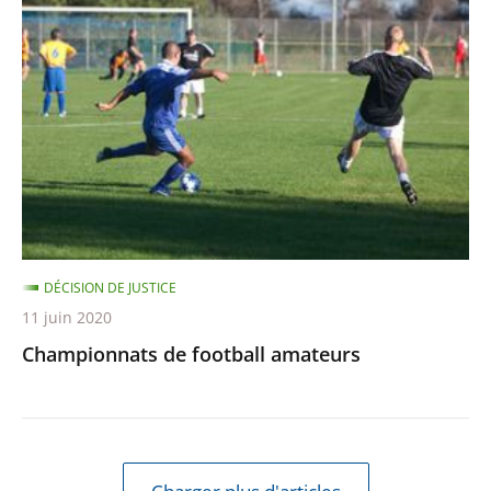
de
football
amateurs
DÉCISION DE JUSTICE
11 juin 2020
Championnats de football amateurs