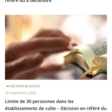
référé du 8 décembre
Limite
de
30
personnes
dans
les
établissements
de
culte
–
DÉCISION DE JUSTICE
Décision
30 novembre 2020
en
Limite de 30 personnes dans les
référé
établissements de culte – Décision en référé du
du