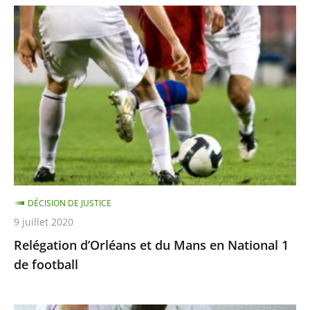
Relégation
d’Orléans
et
du
Mans
en
National
1
de
football
DÉCISION DE JUSTICE
9 juillet 2020
Relégation d’Orléans et du Mans en National 1
de football