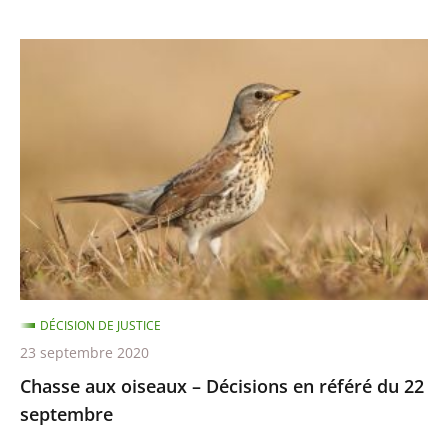
8
octobre
Chasse
aux
oiseaux
–
Décisions
en
référé
du
22
septembre
DÉCISION DE JUSTICE
23 septembre 2020
Chasse aux oiseaux – Décisions en référé du 22
septembre