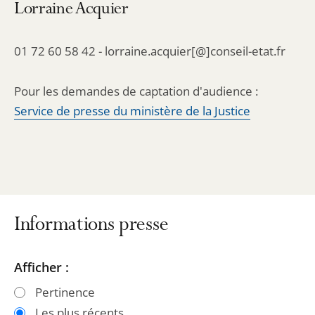
Lorraine Acquier
01 72 60 58 42 - lorraine.acquier[@]conseil-etat.fr
Pour les demandes de captation d'audience :
Service de presse du ministère de la Justice
Informations presse
Passer
Passer
Afficher :
les
les
Pertinence
filtres
filtres
Les plus récents