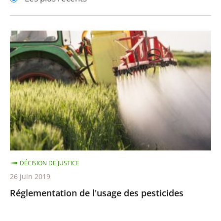
pour
pour
arriver
arriver
après
avant
Réglementation
de
l'usage
des
pesticides
DÉCISION DE JUSTICE
26 juin 2019
Réglementation de l'usage des pesticides