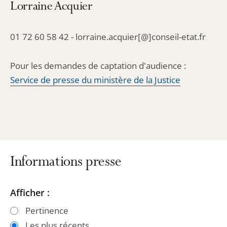
Lorraine Acquier
01 72 60 58 42 - lorraine.acquier[@]conseil-etat.fr
Pour les demandes de captation d'audience :
Service de presse du ministère de la Justice
Informations presse
Passer
Passer
Afficher :
les
les
Pertinence
filtres
filtres
Les plus récents