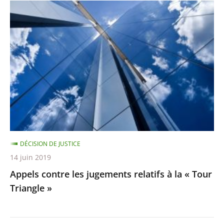
Appels
contre
les
jugements
relatifs
à
la
«
Tour
Triangle
DÉCISION DE JUSTICE
»
14 juin 2019
Appels contre les jugements relatifs à la « Tour
Triangle »