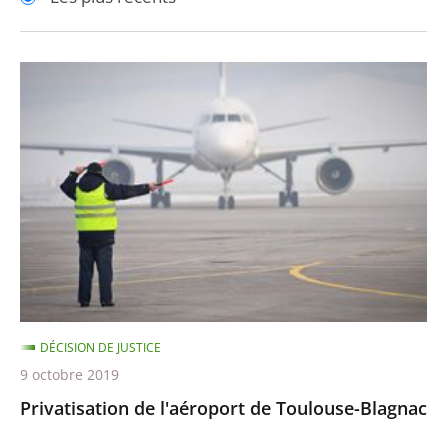
pour
pour
arriver
arriver
après
avant
Privatisation
de
l'aéroport
de
Toulouse-
Blagnac
DÉCISION DE JUSTICE
9 octobre 2019
Privatisation de l'aéroport de Toulouse-Blagnac