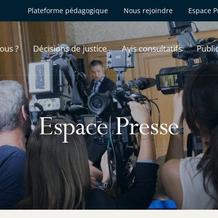
Plateforme pédagogique
Nous rejoindre
Espace P
ous ?
Décisions de justice
Avis consultatifs
Publi
Espace Presse