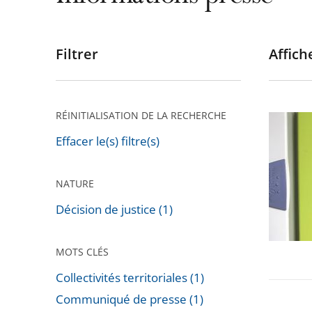
Filtrer
Affiche
Passer
les
filtres
pour
RÉINITIALISATION DE LA RECHERCHE
Installa
arriver
de
Effacer le(s) filtre(s)
après
compte
«
NATURE
Linky
Décision de justice (1)
»
MOTS CLÉS
Collectivités territoriales (1)
Communiqué de presse (1)