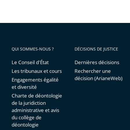
Passer
les
filtres
pour
arriver
avant
QUI SOMMES-NOUS ?
DÉCISIONS DE JUSTICE
Le Conseil d'État
Dernières décisions
Les tribunaux et cours
Rechercher une
décision (ArianeWeb)
Engagements égalité
et diversité
Charte de déontologie
de la juridiction
administrative et avis
du collège de
déontologie