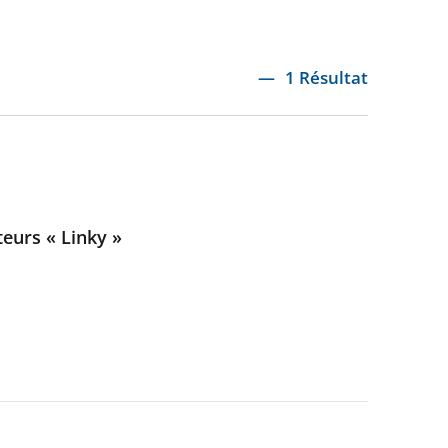
1 Résultat
teurs « Linky »