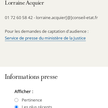
Lorraine Acquier
01 72 60 58 42 - lorraine.acquier[@]conseil-etat.fr
Pour les demandes de captation d'audience :
Service de presse du ministère de la Justice
Informations presse
Afficher :
Passer
Passer
les
les
Pertinence
filtres
filtres
Les plus récents