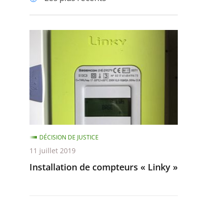
pour
pour
arriver
arriver
après
avant
Installation
de
compteurs
«
Linky
»
DÉCISION DE JUSTICE
11 juillet 2019
Installation de compteurs « Linky »