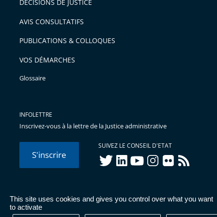
DÉCISIONS DE JUSTICE
AVIS CONSULTATIFS
PUBLICATIONS & COLLOQUES
VOS DÉMARCHES
Glossaire
INFOLETTRE
Inscrivez-vous à la lettre de la Justice administrative
SUIVEZ LE CONSEIL D'ETAT
S'inscrire
twitter
linkedIn
youtube
instagram
flickr
rss
This site uses cookies and gives you control over what you want
© Conseil d'État 2026 -
Mentions légales
-
Cookies
-
Données
to activate
personnelles
-
Publications administratives
-
Accessibilité :