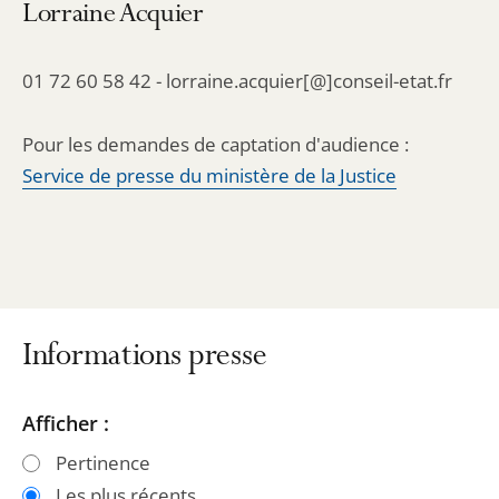
Lorraine Acquier
01 72 60 58 42 - lorraine.acquier[@]conseil-etat.fr
Pour les demandes de captation d'audience :
Service de presse du ministère de la Justice
Informations presse
Passer
Passer
Afficher :
les
les
Pertinence
filtres
filtres
Les plus récents