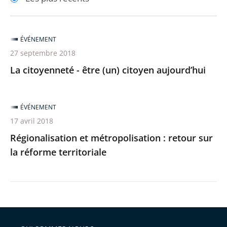
pour
pour
arriver
arriver
après
avant
ÉVÉNEMENT
27 septembre 2018
La citoyenneté - être (un) citoyen aujourd’hui
ÉVÉNEMENT
17 avril 2018
Régionalisation et métropolisation : retour sur
la réforme territoriale