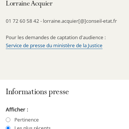
Lorraine Acquier
01 72 60 58 42 - lorraine.acquier[@]conseil-etat.fr
Pour les demandes de captation d'audience :
Service de presse du ministère de la Justice
Informations presse
Passer
Passer
Afficher :
les
les
Pertinence
filtres
filtres
Les plus récents