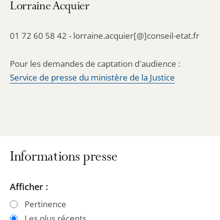
Lorraine Acquier
01 72 60 58 42 - lorraine.acquier[@]conseil-etat.fr
Pour les demandes de captation d'audience :
Service de presse du ministère de la Justice
Informations presse
Passer
Passer
Afficher :
les
les
Pertinence
filtres
filtres
Les plus récents