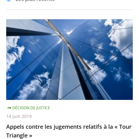
pour
pour
arriver
arriver
après
avant
Appels
contre
les
jugements
relatifs
à
la
«
Tour
Triangle
DÉCISION DE JUSTICE
»
14 juin 2019
Appels contre les jugements relatifs à la « Tour
Triangle »