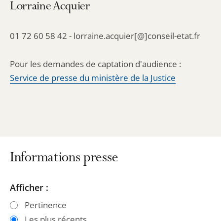
Lorraine Acquier
01 72 60 58 42 - lorraine.acquier[@]conseil-etat.fr
Pour les demandes de captation d'audience :
Service de presse du ministère de la Justice
Informations presse
Passer
Passer
Afficher :
les
les
Pertinence
filtres
filtres
Les plus récents