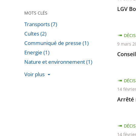
LGV Bo
MOTS CLÉS
Transports (7)
Cultes (2)
DÉCIS
Communiqué de presse (1)
9 mars 2
Energie (1)
Consei
Nature et environnement (1)
Voir plus
DÉCIS
Passer
14 févrie
les
Arrêté 
filtres
pour
arriver
avant
DÉCIS
14 févrie