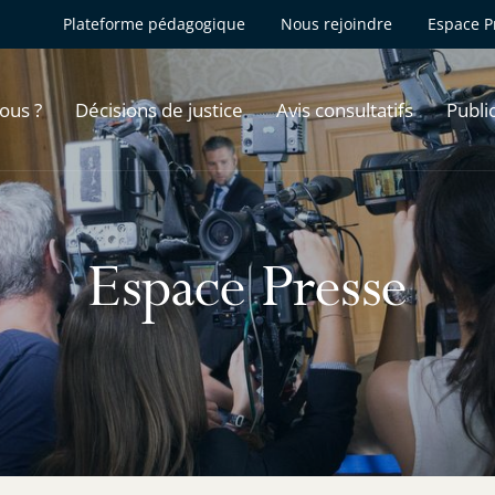
Plateforme pédagogique
Nous rejoindre
Espace P
ous ?
Décisions de justice
Avis consultatifs
Publi
Espace Presse