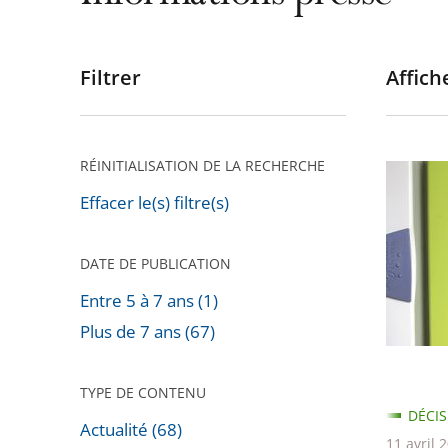
Filtrer
Affiche
Passer
les
filtres
pour
RÉINITIALISATION DE LA RECHERCHE
Installa
arriver
de
Effacer le(s) filtre(s)
après
compte
«
DATE DE PUBLICATION
Linky
Entre 5 à 7 ans (1)
»
Plus de 7 ans (67)
TYPE DE CONTENU
DÉCIS
Actualité (68)
11 avril 