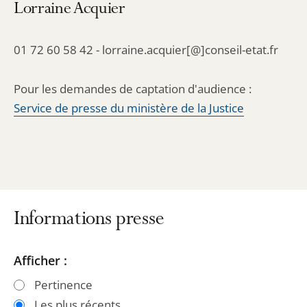
Lorraine Acquier
01 72 60 58 42 - lorraine.acquier[@]conseil-etat.fr
Pour les demandes de captation d'audience :
Service de presse du ministère de la Justice
Informations presse
Passer
Passer
Afficher :
les
les
Pertinence
filtres
filtres
Les plus récents