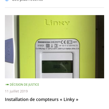
pour
pour
arriver
arriver
après
avant
Installation
de
compteurs
«
Linky
»
DÉCISION DE JUSTICE
11 juillet 2019
Installation de compteurs « Linky »