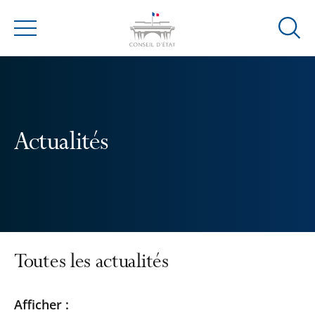
Ouvrir
Menu
la
modal
de
reche
Actualités
Toutes les actualités
Passer
Passer
Afficher :