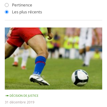
les
les
Pertinence
filtres
filtres
Les plus récents
pour
pour
arriver
arriver
après
avant
BFM
TV
n’était
pas
autorisée
à
retransmettre
la
finale
de
DÉCISION DE JUSTICE
la
31 décembre 2019
Ligue