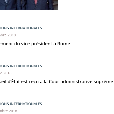
TIONS INTERNATIONALES
bre 2018
enne
ement du vice-président à Rome
TIONS INTERNATIONALES
re 2018
eil d’État est reçu à la Cour administrative suprême
TIONS INTERNATIONALES
mbre 2018