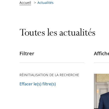
Accueil
Actualités
Toutes les actualités
Filtrer
Affiche
Passer
les
filtres
pour
RÉINITIALISATION DE LA RECHERCHE
Visite
arriver
d'une
Effacer le(s) filtre(s)
après
Passer
délégat
les
de
filtres
la