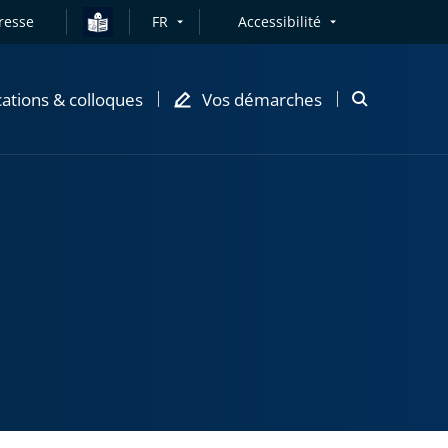
resse
FR
Accessibilité
cations & colloques
Vos démarches
Ouvrir
la
modale
de
recherche