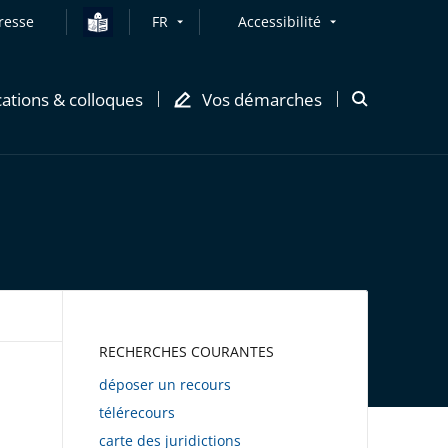
resse
FR
Accessibilité
cations & colloques
Vos démarches
Ouvrir
la
modale
de
recherche
AWEB
RECHERCHES COURANTES
déposer un recours
télérecours
carte des juridictions