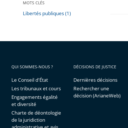
MOTS CLÉS
administ
«
Libertés publiques (1)
Passer
Le
les
juge
filtres
administ
pour
face
arriver
aux
avant
nouvea
QUI SOMMES-NOUS ?
DÉCISIONS DE JUSTICE
enjeux
du
Le Conseil d'État
Dernières décisions
numéri
Les tribunaux et cours
Rechercher une
»
décision (ArianeWeb)
Engagements égalité
et diversité
Charte de déontologie
de la juridiction
administrative et avis