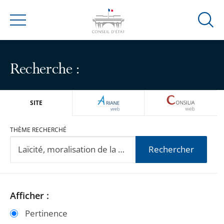
Ouvrir
Menu
la
modal
de
Recherche :
reche
ARIANEWEB
CONSILIA
SITE
THÈME RECHERCHÉ
Rechercher
Passer
Passer
Afficher :
les
les
Pertinence
filtres
filtres