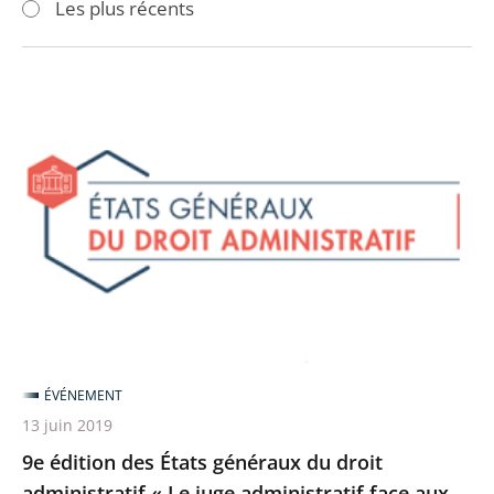
Les plus récents
pour
pour
arriver
arriver
après
avant
9e
édition
des
États
généraux
du
droit
administratif
«
Le
ÉVÉNEMENT
juge
13 juin 2019
administratif
9e édition des États généraux du droit
face
administratif « Le juge administratif face aux