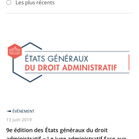
Les plus récents
pour
pour
arriver
arriver
après
avant
9e
édition
des
États
généraux
du
droit
administratif
«
Le
ÉVÉNEMENT
juge
13 juin 2019
administratif
9e édition des États généraux du droit
face
administratif « Le juge administratif face aux