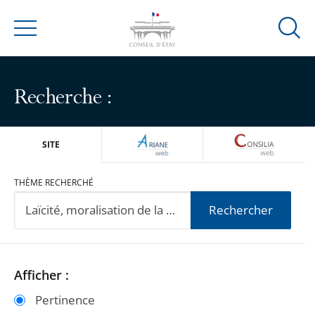
Ouvrir
Menu
la
modal
de
Recherche :
reche
ARIANEWEB
CONSILIA
SITE
THÈME RECHERCHÉ
Rechercher
Passer
Passer
Afficher :
les
les
Pertinence
filtres
filtres