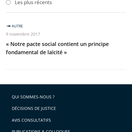
Les plus récents
pour
pour
arriver
arriver
après
avant
AUTRE
9 novembre 2017
« Notre pacte social contient un principe
fondamental de laïcité »
QUI SOMMES-NOUS ?
DÉCISIONS DE JUSTICE
AVIS CONSULTATIFS
PUBLICATIONS & COLLOQUES