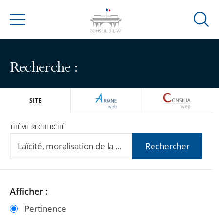
Ouvrir
Menu
la
modal
de
Recherche :
reche
ARIANEWEB
CONSILIA
SITE
THÈME RECHERCHÉ
Rechercher
Passer
Passer
Afficher :
les
les
Pertinence
filtres
filtres