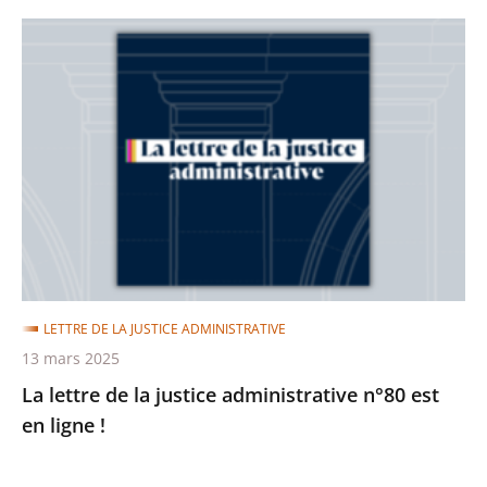
La
lettre
de
la
justice
administrative
n°80
est
en
ligne
LETTRE DE LA JUSTICE ADMINISTRATIVE
!
13 mars 2025
La lettre de la justice administrative n°80 est
en ligne !