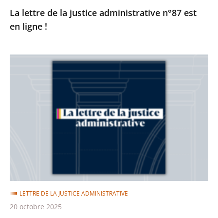
La lettre de la justice administrative n°87 est
en ligne !
La
lettre
de
la
justice
administrative
n°86
est
en
ligne
LETTRE DE LA JUSTICE ADMINISTRATIVE
!
20 octobre 2025