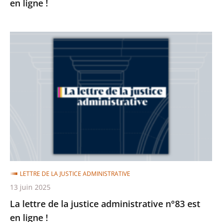
en ligne !
La
lettre
de
la
justice
administrative
n°83
est
en
ligne
LETTRE DE LA JUSTICE ADMINISTRATIVE
!
13 juin 2025
La lettre de la justice administrative n°83 est
en ligne !