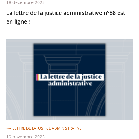
18 décembre 2025
La lettre de la justice administrative n°88 est
en ligne !
La
lettre
de
la
justice
administrative
n°87
est
en
ligne
LETTRE DE LA JUSTICE ADMINISTRATIVE
!
19 novembre 2025