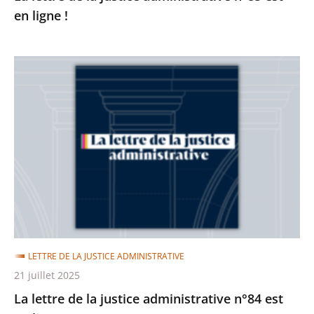
en ligne !
La
lettre
de
la
justice
administrative
n°84
est
en
ligne
LETTRE DE LA JUSTICE ADMINISTRATIVE
!
21 juillet 2025
La lettre de la justice administrative n°84 est