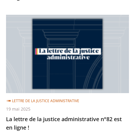
La
lettre
de
la
justice
administrative
n°82
est
en
ligne
LETTRE DE LA JUSTICE ADMINISTRATIVE
!
19 mai 2025
La lettre de la justice administrative n°82 est
en ligne !