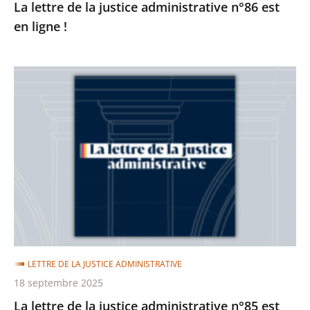
La lettre de la justice administrative n°86 est
en ligne !
La
lettre
de
la
justice
administrative
n°85
est
en
ligne
LETTRE DE LA JUSTICE ADMINISTRATIVE
!
18 septembre 2025
La lettre de la justice administrative n°85 est