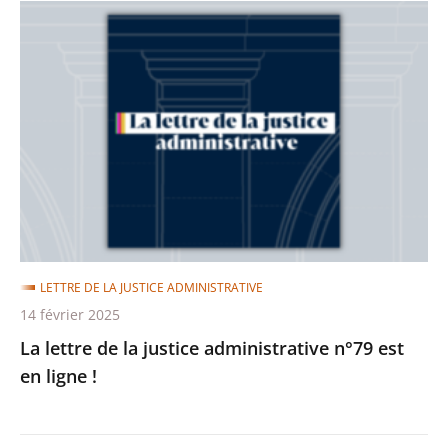
La
lettre
de
la
justice
administrative
n°79
est
en
ligne
LETTRE DE LA JUSTICE ADMINISTRATIVE
!
14 février 2025
La lettre de la justice administrative n°79 est
en ligne !