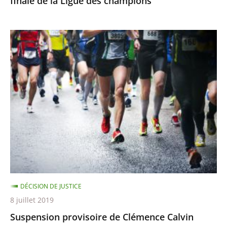
finale de la Ligue des champions
champions
Suspension
provisoire
de
Clémence
Calvin
DÉCISION DE JUSTICE
8 juillet 2019
Suspension provisoire de Clémence Calvin