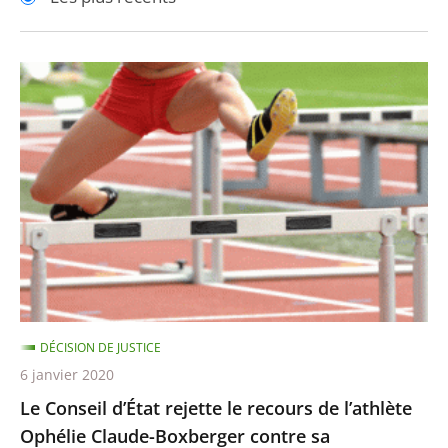
pour
pour
arriver
arriver
après
avant
Le
Conseil
d’État
rejette
le
recours
de
l’athlète
Ophélie
Claude-
DÉCISION DE JUSTICE
Boxberger
6 janvier 2020
contre
Le Conseil d’État rejette le recours de l’athlète
sa
Ophélie Claude-Boxberger contre sa
suspension