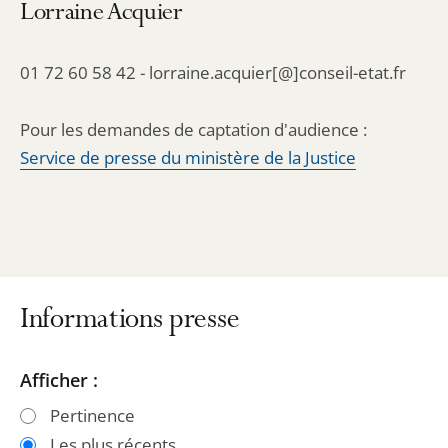
Lorraine Acquier
01 72 60 58 42 - lorraine.acquier[@]conseil-etat.fr
Pour les demandes de captation d'audience :
Service de presse du ministère de la Justice
Informations presse
Passer
Passer
Afficher :
les
les
Pertinence
filtres
filtres
Les plus récents