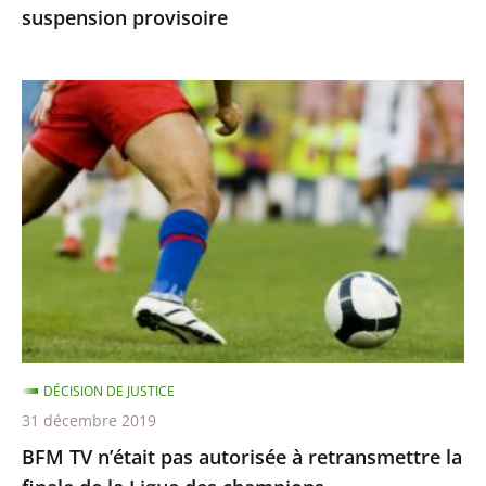
suspension provisoire
provisoire
BFM
TV
n’était
pas
autorisée
à
retransmettre
la
finale
de
DÉCISION DE JUSTICE
la
31 décembre 2019
Ligue
BFM TV n’était pas autorisée à retransmettre la
des