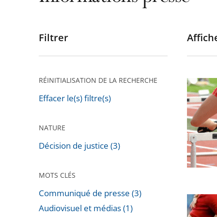
Filtrer
Affiche
Passer
les
filtres
pour
RÉINITIALISATION DE LA RECHERCHE
Le
arriver
Conseil
Effacer le(s) filtre(s)
après
d’État
rejette
NATURE
le
Décision de justice (3)
recours
de
MOTS CLÉS
l’athlète
Ophélie
Communiqué de presse (3)
BFM
Claude-
Audiovisuel et médias (1)
TV