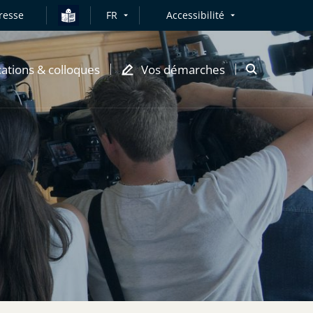
resse
FR
Accessibilité
cations & colloques
Vos démarches
Ouvrir
la
modale
de
recherche