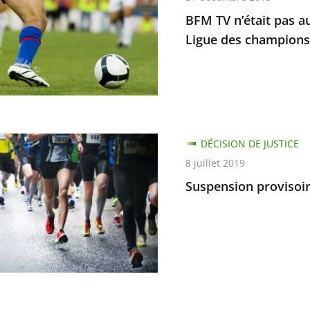
ger
BFM TV n’était pas au
Ligue des champions
ée
ion
re
mettre
ion
DÉCISION DE JUSTICE
re
8 juillet 2019
Suspension provisoi
ce
ons