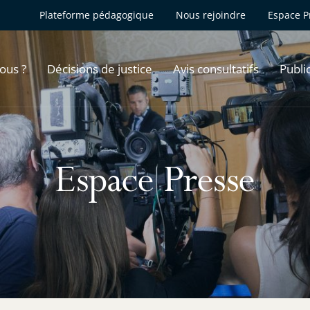
Plateforme pédagogique
Nous rejoindre
Espace P
ous ?
Décisions de justice
Avis consultatifs
Publi
Espace Presse