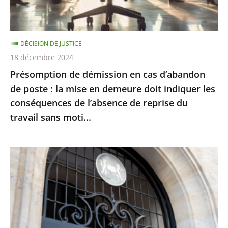
poste
:
la
DÉCISION DE JUSTICE
mise
18 décembre 2024
en
Présomption de démission en cas d’abandon
demeure
de poste : la mise en demeure doit indiquer les
doit
conséquences de l’absence de reprise du
indiquer
travail sans moti...
les
conséquences
de
Le
l’absence
juge
de
des
reprise
référés
du
du
travail
Conseil