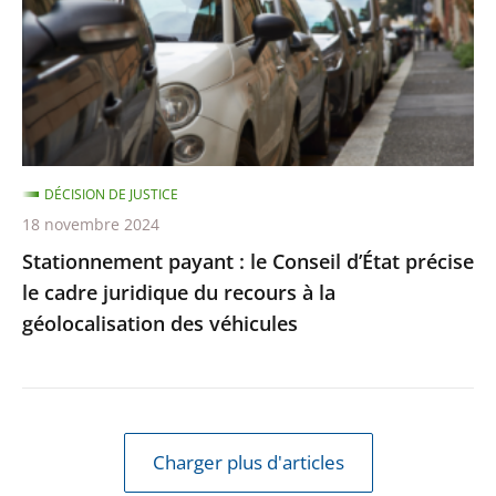
Conseil
d’État
précise
le
cadre
juridique
DÉCISION DE JUSTICE
du
18 novembre 2024
recours
Stationnement payant : le Conseil d’État précise
à
le cadre juridique du recours à la
la
géolocalisation des véhicules
géolocalisation
des
véhicules
Charger plus d'articles