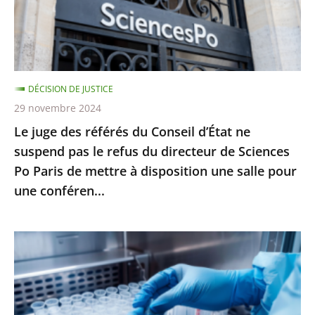
sans
d’État
moti...
ne
suspend
pas
DÉCISION DE JUSTICE
le
29 novembre 2024
refus
Le juge des référés du Conseil d’État ne
du
suspend pas le refus du directeur de Sciences
directeur
Po Paris de mettre à disposition une salle pour
de
une conféren...
Sciences
Po
Paris
PMA
de
post-
mettre
mortem
à
:
disposition