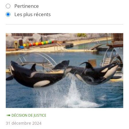
les
les
Pertinence
filtres
filtres
Les plus récents
pour
pour
arriver
arriver
après
avant
Cétacés
en
captivité
:
la
législation
actuelle
interdit
déjà
les
DÉCISION DE JUSTICE
transferts
31 décembre 2024
de