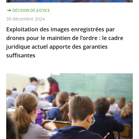
de
DÉCISION DE JUSTICE
l’ordre
30 décembre 2024
:
Exploitation des images enregistrées par
le
drones pour le maintien de l’ordre : le cadre
cadre
juridique actuel apporte des garanties
juridique
suffisantes
actuel
apporte
des
L’interdiction
garanties
de
suffisantes
recourir
à
certains
éléments
de
l’écriture