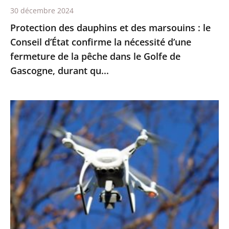
30 décembre 2024
la
Protection des dauphins et des marsouins : le
nécessité
Conseil d’État confirme la nécessité d’une
d’une
fermeture de la pêche dans le Golfe de
fermeture
Gascogne, durant qu...
de
la
pêche
Exploitation
dans
des
le
images
Golfe
enregistrées
de
par
Gascogne,
drones
durant
pour
qu...
le
maintien