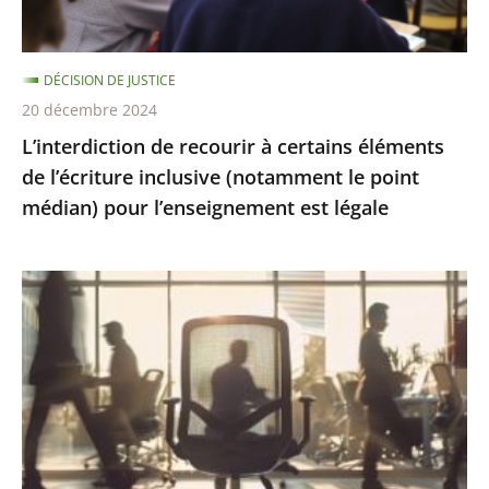
inclusive
(notamment
DÉCISION DE JUSTICE
le
20 décembre 2024
point
L’interdiction de recourir à certains éléments
médian)
de l’écriture inclusive (notamment le point
pour
médian) pour l’enseignement est légale
l’enseignement
est
légale
Présomption
de
démission
en
cas
d’abandon
de