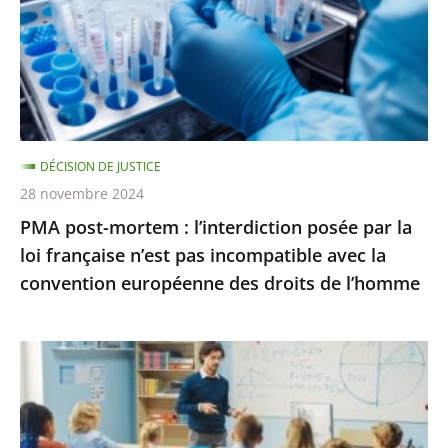
l’interdiction
une
posée
salle
par
pour
la
une
loi
conféren...
française
DÉCISION DE JUSTICE
n’est
28 novembre 2024
pas
PMA post-mortem : l’interdiction posée par la
incompatible
loi française n’est pas incompatible avec la
avec
convention européenne des droits de l’homme
la
convention
européenne
La
des
poursuite
droits
des
de
«