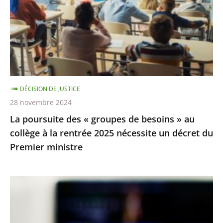
l’homme
groupes
de
besoins
»
au
collège
DÉCISION DE JUSTICE
à
28 novembre 2024
la
La poursuite des « groupes de besoins » au
rentrée
collège à la rentrée 2025 nécessite un décret du
2025
Premier ministre
nécessite
un
décret
TNT
du
:
Premier
la
ministre