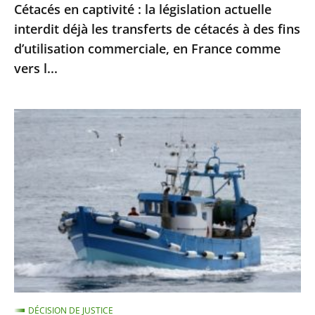
Cétacés en captivité : la législation actuelle
cétacés
interdit déjà les transferts de cétacés à des fins
à
d’utilisation commerciale, en France comme
des
vers l...
fins
d’utilisation
commerciale,
Protection
en
des
France
dauphins
comme
et
vers
des
l...
marsouins
:
le
Conseil
d’État
DÉCISION DE JUSTICE
confirme