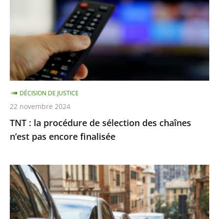
procédure
de
sélection
des
chaînes
n’est
pas
DÉCISION DE JUSTICE
encore
22 novembre 2024
finalisée
TNT : la procédure de sélection des chaînes
n’est pas encore finalisée
Stationnement
payant
:
le