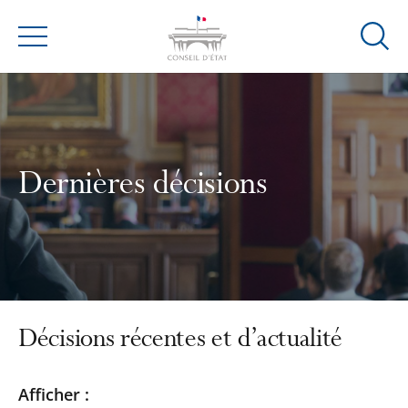
Ouvrir
Menu
la
modal
de
reche
Dernières décisions
Décisions récentes et d’actualité
Passer
Passer
Afficher :