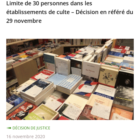
Limite de 30 personnes dans les
référé
établissements de culte – Décision en référé du
du
29 novembre
29
novembre
Fermeture
des
librairies,
Décision
en
référé
du
13
novembre
DÉCISION DE JUSTICE
16 novembre 2020