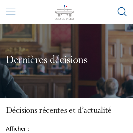
Ouvrir
Menu
la
modal
de
reche
Dernières décisions
Décisions récentes et d’actualité
Passer
Passer
Afficher :