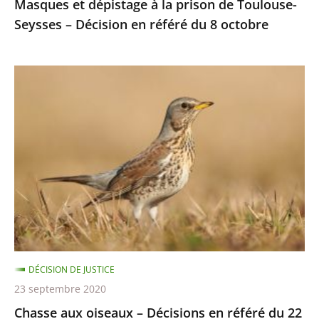
Masques et dépistage à la prison de Toulouse-
référé
Seysses – Décision en référé du 8 octobre
du
8
octobre
Chasse
aux
oiseaux
–
Décisions
en
référé
du
22
septembre
DÉCISION DE JUSTICE
23 septembre 2020
Chasse aux oiseaux – Décisions en référé du 22