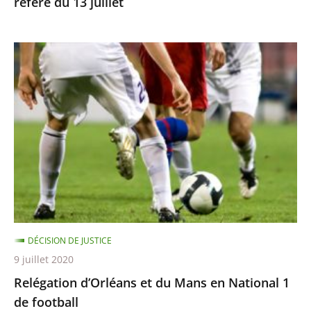
référé du 13 juillet
Relégation
d’Orléans
et
du
Mans
en
National
1
de
football
DÉCISION DE JUSTICE
9 juillet 2020
Relégation d’Orléans et du Mans en National 1
de football