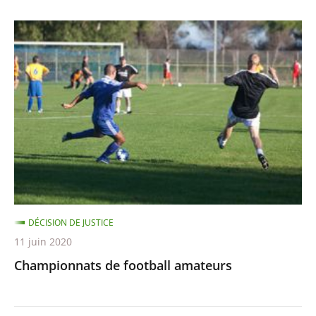
Championnats
de
football
amateurs
DÉCISION DE JUSTICE
11 juin 2020
Championnats de football amateurs