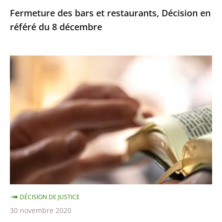
Fermeture des bars et restaurants, Décision en
référé du 8 décembre
Limite
de
30
personnes
dans
les
établissements
de
culte
–
DÉCISION DE JUSTICE
Décision
30 novembre 2020
en