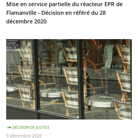
Mise en service partielle du réacteur EPR de
référé
Flamanville - Décision en référé du 28
du
décembre 2020
28
décembre
2020
Fermeture
des
bars
et
restaurants,
Décision
en
référé
du
8
DÉCISION DE JUSTICE
décembre
9 décembre 2020