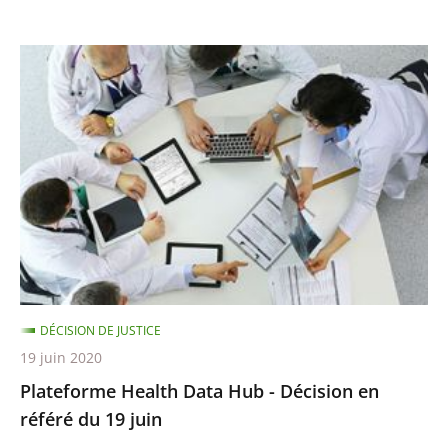
Plateforme
Health
Data
Hub
-
Décision
en
référé
du
19
DÉCISION DE JUSTICE
juin
19 juin 2020
Plateforme Health Data Hub - Décision en
référé du 19 juin