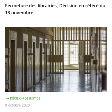
Fermeture des librairies, Décision en référé du
13 novembre
Masques
et
dépistage
à
la
prison
de
Toulouse-
Seysses
–
DÉCISION DE JUSTICE
Décision
9 octobre 2020
en