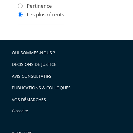
les
les
Pertinence
filtres
filtres
Les plus récents
pour
pour
arriver
arriver
après
avant
QUI SOMMES-NOUS ?
DÉCISIONS DE JUSTICE
AVIS CONSULTATIFS
PUBLICATIONS & COLLOQUES
VOS DÉMARCHES
Glossaire