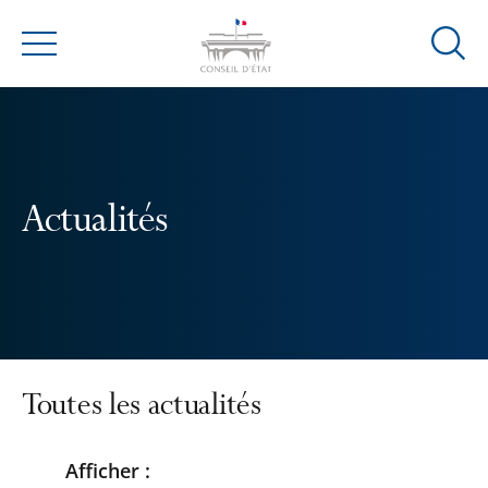
Ouvrir
Menu
la
modal
de
reche
Actualités
Toutes les actualités
Afficher :
Passer
Passer